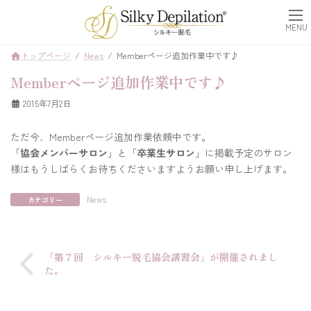
コ
ナ
ン
ビ
MENU
テ
ゲ
ン
ー
トップページ
News
Memberページ追加作業中です♪
ツ
シ
へ
ョ
Memberページ追加作業中です♪
ス
ン
キ
に
2015年7月2日
ッ
移
プ
動
ただ今、Memberページ追加作業依頼中です。
「
協会メンバーサロン
」と「
卒業生サロン
」に掲載予定のサロン
様はもうしばらくお待ちくださいますようお願い申し上げます。
News
カテゴリー
「第７回 シルキー脱毛協会講習会」が開催されまし
た。